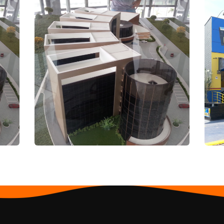
Fapemig
Revestimento
R