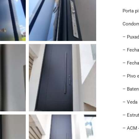
Porta p
Condomí
– Puxad
– Fechad
– Fecha
– Pivo 
– Baten
– Veda 
– Estru
– ACM 