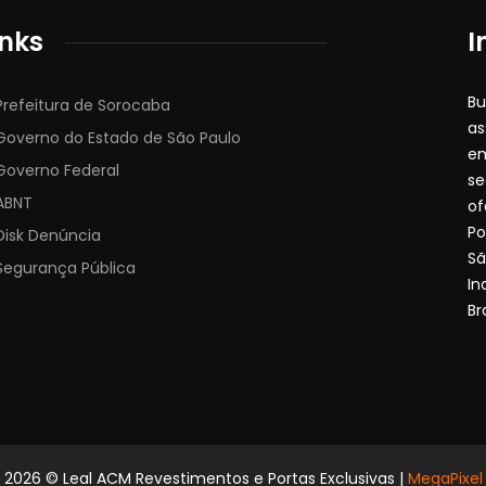
inks
I
Bu
Prefeitura de Sorocaba
as
Governo do Estado de São Paulo
em
Governo Federal
se
ABNT
of
Po
Disk Denúncia
Sã
Segurança Pública
In
Br
2026
© Leal ACM Revestimentos e Portas Exclusivas |
MegaPixel